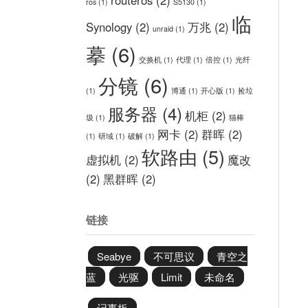
ros
(1)
S5130
(1)
临
Synology
(2)
万兆
(2)
unraid
(1)
摹
(6)
交换机
(1)
代理
(1)
倍控
(1)
光纤
分镜
(6)
(1)
博通
(1)
开心版
(1)
捡垃
服务器
(4)
机柜
(2)
圾
(1)
猫棒
网卡
(2)
群晖
(2)
(1)
研域
(1)
破解
(1)
软路由
(5)
虚拟机
(2)
魔改
(2)
黑群晖
(2)
链接
Seabye
不可思议
青空之
蓝
光驱
Limit
未命名
记事板