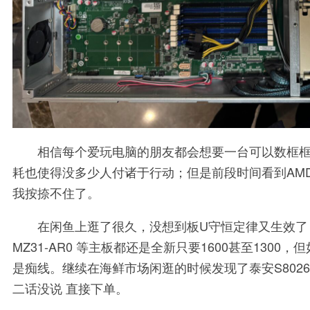
相信每个爱玩电脑的朋友都会想要一台可以数框
耗也使得没多少人付诸于行动；但是前段时间看到AMD 
我按捺不住了。
在闲鱼上逛了很久，没想到板U守恒定律又生效了，在2
MZ31-AR0 等主板都还是全新只要1600甚至1300，但
是痴线。继续在海鲜市场闲逛的时候发现了泰安S8026
二话没说 直接下单。