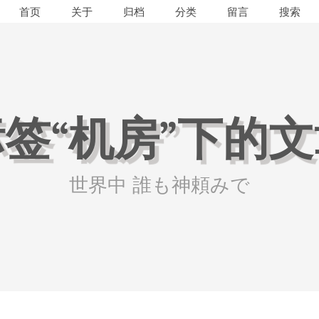
首页
关于
归档
分类
留言
签“机房”下的
世界中 誰も神頼みで