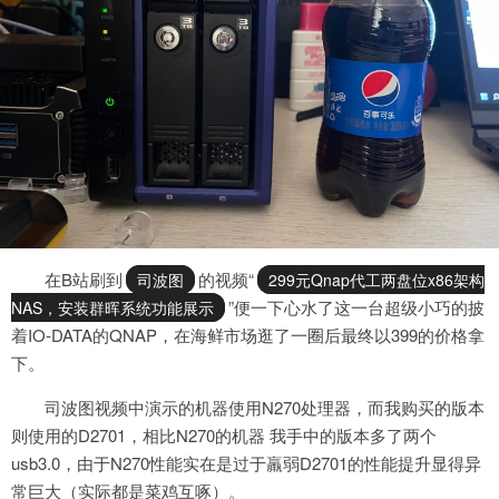
在B站刷到
的视频“
司波图
299元Qnap代工两盘位x86架构
”便一下心水了这一台超级小巧的披
NAS，安装群晖系统功能展示
着IO-DATA的QNAP，在海鲜市场逛了一圈后最终以399的价格拿
下。
司波图视频中演示的机器使用N270处理器，而我购买的版本
则使用的D2701，相比N270的机器 我手中的版本多了两个
usb3.0，由于N270性能实在是过于羸弱D2701的性能提升显得异
常巨大（实际都是菜鸡互啄）。