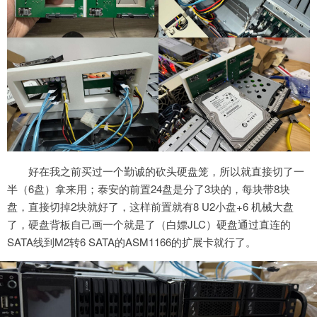
好在我之前买过一个勤诚的砍头硬盘笼，所以就直接切了一
半（6盘）拿来用；泰安的前置24盘是分了3块的，每块带8块
盘，直接切掉2块就好了，这样前置就有8 U2小盘+6 机械大盘
了，硬盘背板自己画一个就是了（白嫖JLC）硬盘通过直连的
SATA线到M2转6 SATA的ASM1166的扩展卡就行了。