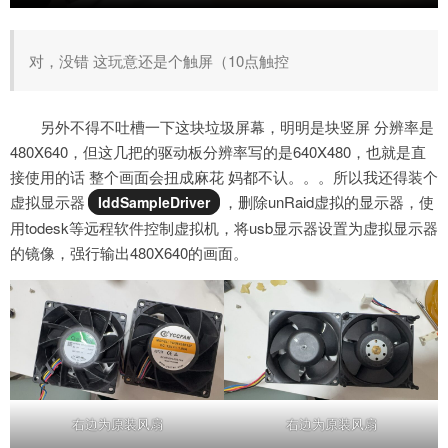
对，没错 这玩意还是个触屏（10点触控
另外不得不吐槽一下这块垃圾屏幕，明明是块竖屏 分辨率是
480X640，但这几把的驱动板分辨率写的是640X480，也就是直
接使用的话 整个画面会扭成麻花 妈都不认。。。所以我还得装个
虚拟显示器
，删除unRaid虚拟的显示器，使
IddSampleDriver
用todesk等远程软件控制虚拟机，将usb显示器设置为虚拟显示器
的镜像，强行输出480X640的画面。
右边为原装风扇
右边为原装风扇