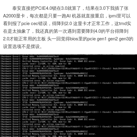
泰安直接把PCIE4.0锁在3.0就算了，结果在3.0下我插了张
A2000显卡，每次都是只要一跑AI 机器就直接重启，ipmi里可以
看到报了pcie cec错误，得降到2.0 这显卡才正常工作，这tmd实
在是太抽象了，我还真的第一次遇到需要降到4.0的平台得降到
2.0才能正常用的主板 头一回觉得bios里的pcie gen1 gen2 gen3的
设置选项不是摆设。