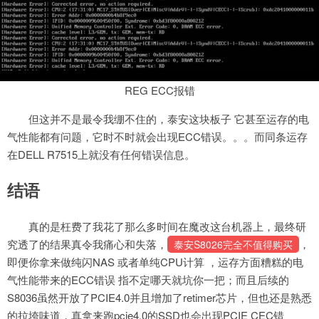
REG ECC报错
但这并不是最令我绷不住的，泰安这块板子 它甚至运存的电
气性能都有问题，它时不时就会出现ECC错误。。。而同条运存
在DELL R7515上就没有任何错误信息。
结语
真的是枉费了我花了那么多时间在魔改这台机器上，最终研
究透了的结果真令我痛心和失落，
，
泰安S8026完全不值得购买
即便你拿来做纯闪NAS 或者单纯CPU计算 ，运存方面糟糕的电
气性能带来的ECC错误 指不定哪天就坑你一把；而且后续的
S8036虽然开放了PCIE4.0并且增加了retimer芯片，但也还是熟悉
的拉垮味道，真拿来跑pcie4.0的SSD也会出现PCIE CEC错