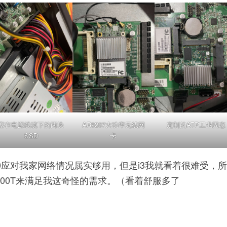
塞在电源线缆下的两块
AR9207大功率无线网
定制的ATP工业固态
SSD
卡
100应对我家网络情况属实够用，但是i3我就看着很难受，
6600T来满足我这奇怪的需求。（看着舒服多了