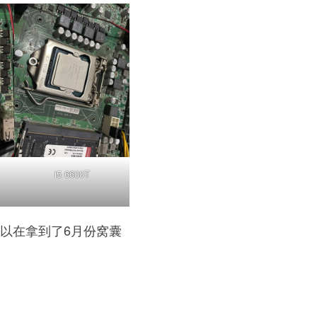
i5 6600T
所以在拿到了6月份窝囊