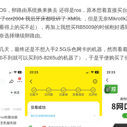
rOS，卵路由系统换来换去 还得是ros，原本想着直接买台Mi
ccr2004 我后牙床都咬碎了 XMSL
，但是无奈Mikro
看得上的买不起），再加上我想买RB5009的时候刚好
奈选择继续卵路由。
天，最终还是不想入手2.5G乐色网卡的机器，然而看着60
0不到就可以买到i5-8265u的机器了），于是乎便购买了