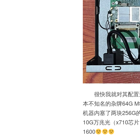
很快我就对其配置
本不知名的杂牌64G M
机器内塞了两块256G的
10G万兆光（x71
1600