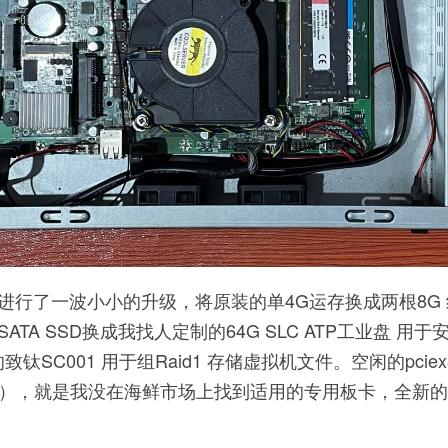
进行了一波小小的升级，将原装的单4G运存换成两根8G 
SATA SSD换成我找人定制的64G SLC ATP工业盘 用
致钛SC001 用于组Raid1 存储虚拟机文件。空闲的pci
0芯片），就是我没在海鲜市场上找到适用的专用板卡，全新