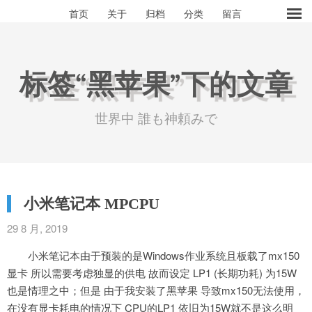
首页
关于
归档
分类
留言
标签“黑苹果”下的文章
世界中 誰も神頼みで
小米笔记本 MPCPU
29 8 月, 2019
小米笔记本由于预装的是Windows作业系统且板载了mx150
显卡 所以需要考虑独显的供电 故而设定 LP1 (长期功耗) 为15W
也是情理之中；但是 由于我安装了黑苹果 导致mx150无法使用，
在没有显卡耗电的情况下 CPU的LP1 依旧为15W就不是这么明